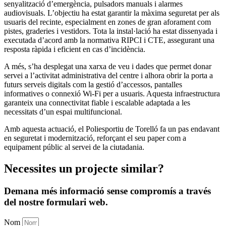
senyalització d’emergència, pulsadors manuals i alarmes
audiovisuals. L’objectiu ha estat garantir la màxima seguretat per als
usuaris del recinte, especialment en zones de gran aforament com
pistes, graderies i vestidors. Tota la instal·lació ha estat dissenyada i
executada d’acord amb la normativa RIPCI i CTE, assegurant una
resposta ràpida i eficient en cas d’incidència.
A més, s’ha desplegat una xarxa de veu i dades que permet donar
servei a l’activitat administrativa del centre i alhora obrir la porta a
futurs serveis digitals com la gestió d’accessos, pantalles
informatives o connexió Wi-Fi per a usuaris. Aquesta infraestructura
garanteix una connectivitat fiable i escalable adaptada a les
necessitats d’un espai multifuncional.
Amb aquesta actuació, el Poliesportiu de Torelló fa un pas endavant
en seguretat i modernització, reforçant el seu paper com a
equipament públic al servei de la ciutadania.
Necessites
un projecte similar
?
Demana més informació sense compromís a través
del nostre formulari web.
Nom