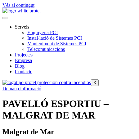
Vés al contingut
Serveis
Enginyeria PCI
Instal·lació de Sistemes PCI
Manteniment de Sistemes PCI
Telecomunicacions
Projectes
Empresa
Blog
Contacte
X
Demana informació
PAVELLÓ ESPORTIU –
MALGRAT DE MAR
Malgrat de Mar