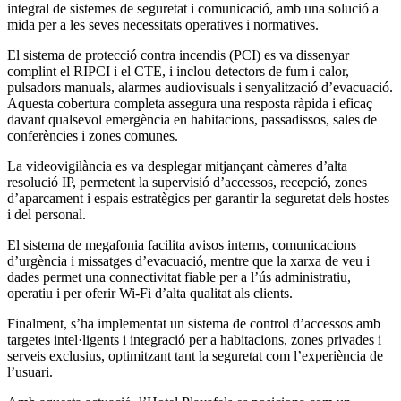
integral de sistemes de seguretat i comunicació, amb una solució a
mida per a les seves necessitats operatives i normatives.
El sistema de protecció contra incendis (PCI) es va dissenyar
complint el RIPCI i el CTE, i inclou detectors de fum i calor,
pulsadors manuals, alarmes audiovisuals i senyalització d’evacuació.
Aquesta cobertura completa assegura una resposta ràpida i eficaç
davant qualsevol emergència en habitacions, passadissos, sales de
conferències i zones comunes.
La videovigilància es va desplegar mitjançant càmeres d’alta
resolució IP, permetent la supervisió d’accessos, recepció, zones
d’aparcament i espais estratègics per garantir la seguretat dels hostes
i del personal.
El sistema de megafonia facilita avisos interns, comunicacions
d’urgència i missatges d’evacuació, mentre que la xarxa de veu i
dades permet una connectivitat fiable per a l’ús administratiu,
operatiu i per oferir Wi-Fi d’alta qualitat als clients.
Finalment, s’ha implementat un sistema de control d’accessos amb
targetes intel·ligents i integració per a habitacions, zones privades i
serveis exclusius, optimitzant tant la seguretat com l’experiència de
l’usuari.