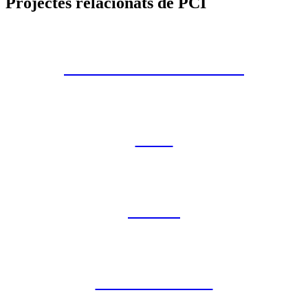
Projectes relacionats de PCI
T-AIGUA TERRASSA
CLD
TOUS
CAN SURELL