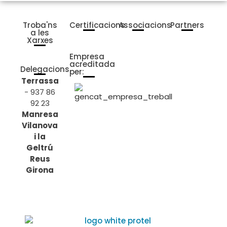
Troba'ns
Certificacions
Associacions
Partners
a les
Xarxes
Empresa
acreditada
Delegacions
per:
Terrassa
- 937 86
92 23
Manresa
Vilanova
i la
Geltrú
Reus
Girona