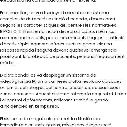
electrònica i la comunicació interna i externa.
En primer lloc, es va dissenyar i executar un sistema
complet de detecció i extinció d’incendis, dimensionat
segons les característiques del centre i les normatives
RIPCI i CTE. El sistema inclou detectors òptics i tèrmics,
alarmes audiovisuals, pulsadors manuals i equips d’extinció
d’accés ràpid. Aquesta infraestructura garanteix una
resposta ràpida i segura davant qualsevol emergència,
prioritzant la protecció de pacients, personal i equipament
mèdic.
D’altra banda, es va desplegar un sistema de
videovigilància IP, amb càmeres d’alta resolució ubicades
en punts estratègics del centre: accessos, passadissos i
zones comunes. Aquest sistema reforça la seguretat física
i el control d’aforaments, millorant també la gestió
d’incidències en temps real.
El sistema de megafonia permet la difusió clara i
immediata d’anuncis interns, missatges d’evacuació i