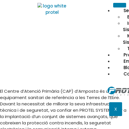
Se
Si
Si
Pr
E
Bl
C
El Centre d’Atenció Primària (CAP) d’Amposta és un
equipament sanitari de referència a les Terres de l’Ebre.
Davant la necessitat de millorar la seva infraestructura
X
tècnica i de seguretat, va confiar en PROTEL SYSTEMS per a
la implantació d’un conjunt de sistemes avançats, que
cobreixen la protecció contra incendis, la seguretat