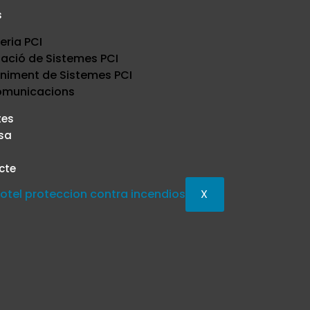
s
eria PCI
·lació de Sistemes PCI
niment de Sistemes PCI
omunicacions
tes
sa
cte
X