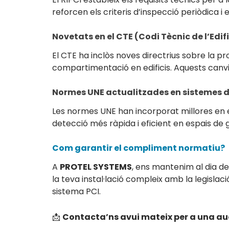
reforcen els criteris d’inspecció periòdica i
Novetats en el CTE (Codi Tècnic de l’Edifi
El CTE ha inclòs noves directrius sobre la p
compartimentació en edificis. Aquests canvis
Normes UNE actualitzades en sistemes de
Les normes UNE han incorporat millores en e
detecció més ràpida i eficient en espais de 
Com garantir el compliment normatiu?
A
PROTEL SYSTEMS
, ens mantenim al dia d
la teva instal·lació compleix amb la legislac
sistema PCI.
📩
Contacta’ns avui mateix per a una au