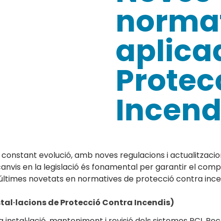
normat
aplica
Protec
Incend
n constant evolució, amb noves regulacions i actualitzac
 canvis en la legislació és fonamental per garantir el comp
es últimes novetats en normatives de protecció contra ince
tal·lacions de Protecció Contra Incendis)
a la instal·lació, manteniment i revisió dels sistemes PCI. 