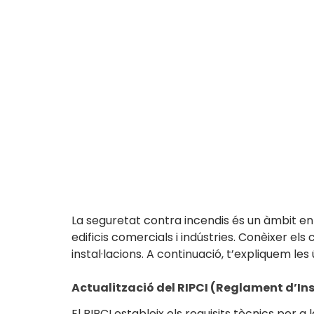
La seguretat contra incendis és un àmbit e
edificis comercials i indústries. Conèixer els
instal·lacions. A continuació, t’expliquem l
Actualització del RIPCI (Reglament d’Ins
El RIPCI estableix els requisits tècnics per 