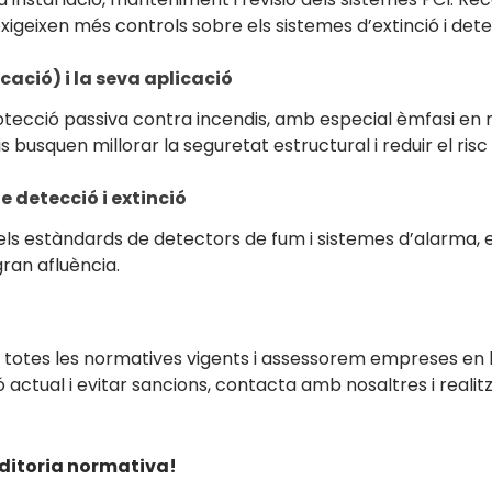
 exigeixen més controls sobre els sistemes d’extinció i de
cació) i la seva aplicació
rotecció passiva contra incendis, amb especial èmfasi en m
 busquen millorar la seguretat estructural i reduir el risc
 detecció i extinció
ls estàndards de detectors de fum i sistemes d’alarma, es
gran afluència.
e totes les normatives vigents i assessorem empreses en 
ió actual i evitar sancions, contacta amb nosaltres i reali
ditoria normativa!