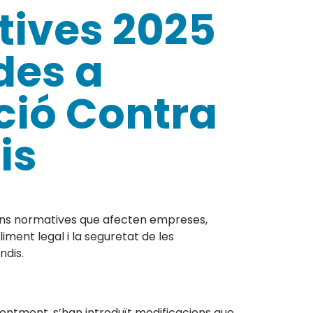
ives 2025
des a
ció Contra
is
ions normatives que afecten empreses,
liment legal i la seguretat de les
ndis.
Recentment, s’han introduït modificacions que