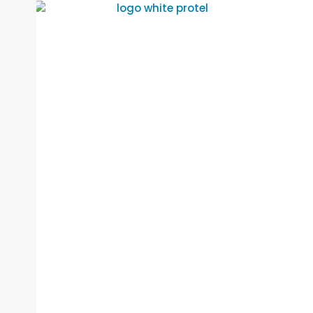
Avís Legal
Política de privacitat
Política de Cookies
Política de Calidad (PDF)
Copyright © 2026 Protel Systems SL
| Pàgina web
dissenyada per Chameleon Growth