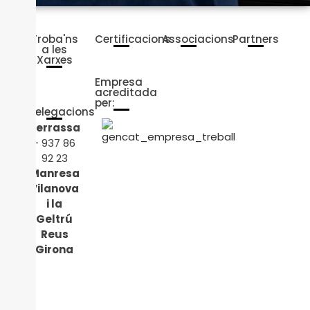
Troba'ns
Certificacions
Associacions
Partners
a les
Xarxes
Empresa
acreditada
per:
Delegacions
Terrassa
- 937 86
92 23
Manresa
Vilanova
i la
Geltrú
Reus
Girona