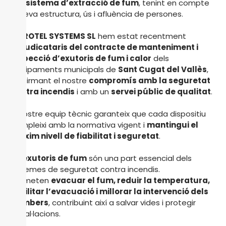
del sistema d’extracció de fum
, tenint en compte
la seva estructura, ús i afluència de persones.
A
PROTEL SYSTEMS SL
hem estat recentment
adjudicataris del contracte de manteniment i
inspecció d’exutoris de fum i calor
dels
equipaments municipals de
Sant Cugat del Vallès
,
reafirmant el nostre
compromís amb la seguretat
contra incendis
i amb un
servei públic de qualitat
.
El nostre equip tècnic garanteix que cada dispositiu
compleixi amb la normativa vigent i
mantingui el
màxim nivell de fiabilitat i seguretat
.
Els
exutoris de fum
són una part essencial dels
sistemes de seguretat contra incendis.
Permeten
evacuar el fum, reduir la temperatura,
facilitar l’evacuació i millorar la intervenció dels
bombers
, contribuint així a salvar vides i protegir
instal·lacions.