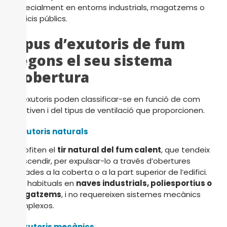
especialment en entorns industrials, magatzems o
edificis públics.
Tipus d’exutoris de fum
segons el seu sistema
d’obertura
Els exutoris poden classificar-se en funció de com
s’activen i del tipus de ventilació que proporcionen.
1. Exutoris naturals
Aprofiten el
tir natural del fum calent
, que tendeix
a ascendir, per expulsar-lo a través d’obertures
situades a la coberta o a la part superior de l’edifici.
Són habituals en
naves industrials, poliesportius o
magatzems
, i no requereixen sistemes mecànics
complexos.
2. Exutoris mecànics