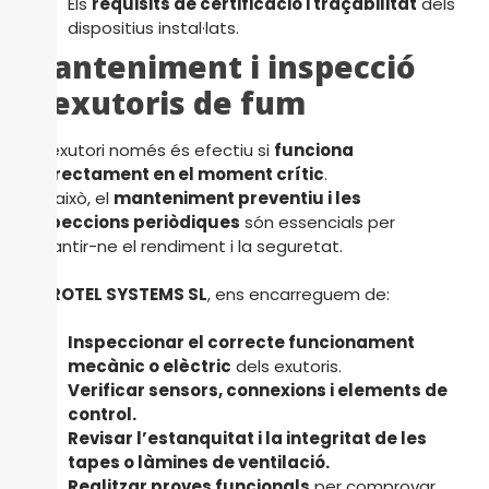
Els
requisits de certificació i traçabilitat
dels
dispositius instal·lats.
Manteniment i inspecció
d’exutoris de fum
Un exutori només és efectiu si
funciona
correctament en el moment crític
.
Per això, el
manteniment preventiu i les
inspeccions periòdiques
són essencials per
garantir-ne el rendiment i la seguretat.
A
PROTEL SYSTEMS SL
, ens encarreguem de:
Inspeccionar el correcte funcionament
mecànic o elèctric
dels exutoris.
Verificar sensors, connexions i elements de
control.
Revisar l’estanquitat i la integritat de les
tapes o làmines de ventilació.
Realitzar proves funcionals
per comprovar