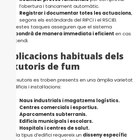
l’obertura i tancament automàtic.
Registrar i documentar totes les actuacions
,
segons els estàndards del RIPCI i el RSCIEI.
Aquestes tasques asseguren que el sistema
respondrà de manera immediata i eficient
en cas
d’incendi.
Aplicacions habituals dels
exutoris de fum
Els exutoris es troben presents en una àmplia varietat
d’edificis i instal·lacions:
Naus industrials i magatzems logístics.
Centres comercials i esportius.
Aparcaments subterranis.
Edificis municipals i escolars.
Hospitals i centres de salut.
Cada tipus d’edifici requereix un
disseny específic