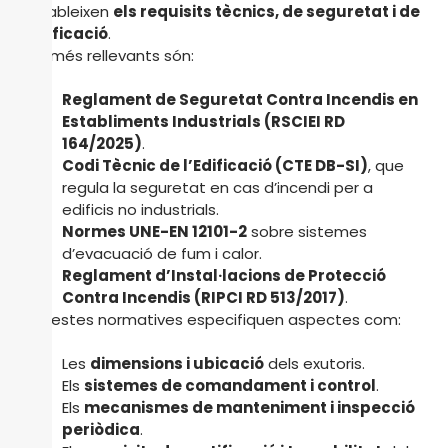
estableixen
els requisits tècnics, de seguretat i de
verificació
.
Les més rellevants són:
Reglament de Seguretat Contra Incendis en
Establiments Industrials (RSCIEI RD
164/2025)
.
Codi Tècnic de l’Edificació (CTE DB-SI)
, que
regula la seguretat en cas d’incendi per a
edificis no industrials.
Normes UNE-EN 12101-2
sobre sistemes
d’evacuació de fum i calor.
Reglament d’Instal·lacions de Protecció
Contra Incendis (RIPCI RD 513/2017)
.
Aquestes normatives especifiquen aspectes com:
Les
dimensions i ubicació
dels exutoris.
Els
sistemes de comandament i control
.
Els
mecanismes de manteniment i inspecció
periòdica
.