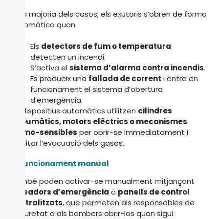
En la majoria dels casos, els exutoris s’obren de forma
automàtica quan:
Els
detectors de fum o temperatura
detecten un incendi.
S’activa el
sistema d’alarma contra incendis
.
Es produeix una
fallada de corrent
i entra en
funcionament el sistema d’obertura
d’emergència.
Els dispositius automàtics utilitzen
cilindres
pneumàtics, motors elèctrics o mecanismes
termo-sensibles
per obrir-se immediatament i
facilitar l’evacuació dels gasos.
2. Funcionament manual
També poden activar-se manualment mitjançant
polsadors d’emergència
o
panells de control
centralitzats
, que permeten als responsables de
seguretat o als bombers obrir-los quan sigui