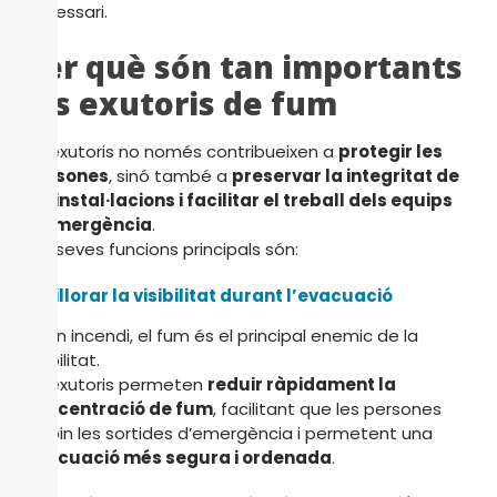
necessari.
Per què són tan importants
els exutoris de fum
Els exutoris no només contribueixen a
protegir les
persones
, sinó també a
preservar la integritat de
les instal·lacions i facilitar el treball dels equips
d’emergència
.
Les seves funcions principals són:
1. Millorar la visibilitat durant l’evacuació
En un incendi, el fum és el principal enemic de la
visibilitat.
Els exutoris permeten
reduir ràpidament la
concentració de fum
, facilitant que les persones
trobin les sortides d’emergència i permetent una
evacuació més segura i ordenada
.