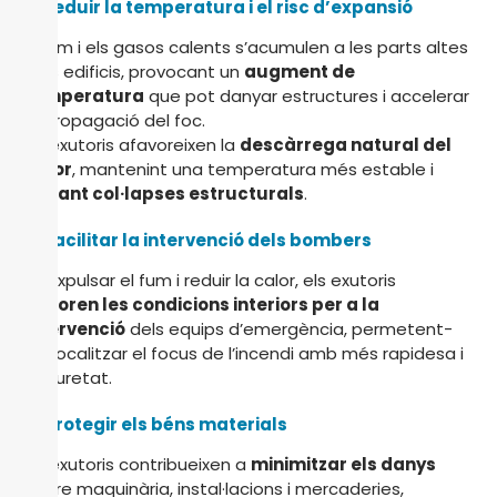
2. Reduir la temperatura i el risc d’expansió
El fum i els gasos calents s’acumulen a les parts altes
dels edificis, provocant un
augment de
temperatura
que pot danyar estructures i accelerar
la propagació del foc.
Els exutoris afavoreixen la
descàrrega natural del
calor
, mantenint una temperatura més estable i
evitant col·lapses estructurals
.
3. Facilitar la intervenció dels bombers
En expulsar el fum i reduir la calor, els exutoris
milloren les condicions interiors per a la
intervenció
dels equips d’emergència, permetent-
los localitzar el focus de l’incendi amb més rapidesa i
seguretat.
4. Protegir els béns materials
Els exutoris contribueixen a
minimitzar els danys
sobre maquinària, instal·lacions i mercaderies,