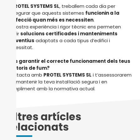
A
PROTEL SYSTEMS SL
, treballem cada dia per
assegurar que aquests sistemes
funcionin a la
perfecció quan més es necessiten
.
La nostra experiència i rigor tècnic ens permeten
oferir
solucions certificades i manteniments
preventius
adaptats a cada tipus d’edifici i
necessitat.
Vols garantir el correcte funcionament dels teus
exutoris de fum?
Contacta amb
PROTEL SYSTEMS SL
i t’assessorarem
per mantenir la teva instal·lació segura i en
compliment amb la normativa actual.
Altres artícles
relacionats