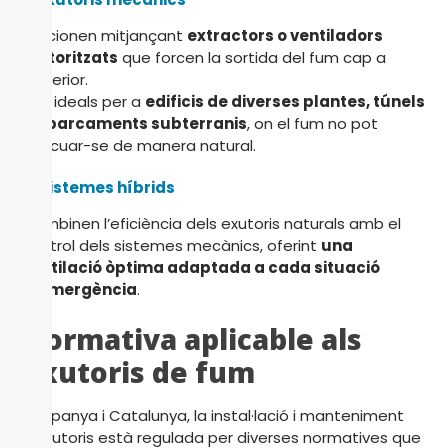
Funcionen mitjançant
extractors o ventiladors
motoritzats
que forcen la sortida del fum cap a
l’exterior.
Són ideals per a
edificis de diverses plantes, túnels
o aparcaments subterranis
, on el fum no pot
evacuar-se de manera natural.
3. Sistemes híbrids
Combinen l’eficiència dels exutoris naturals amb el
control dels sistemes mecànics, oferint
una
ventilació òptima adaptada a cada situació
d’emergència
.
Normativa aplicable als
exutoris de fum
A Espanya i Catalunya, la instal·lació i manteniment
d’exutoris està regulada per diverses normatives que