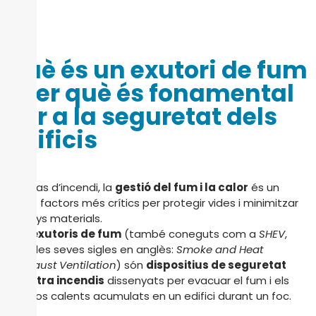
Què és un exutori de fum
i per què és fonamental
per a la seguretat dels
edificis
En cas d’incendi, la
gestió del fum i la calor
és un
dels factors més crítics per protegir vides i minimitzar
danys materials.
Els
exutoris de fum
(també coneguts com a
SHEV
,
per les seves sigles en anglès:
Smoke and Heat
Exhaust Ventilation
) són
dispositius de seguretat
contra incendis
dissenyats per evacuar el fum i els
gasos calents acumulats en un edifici durant un foc.