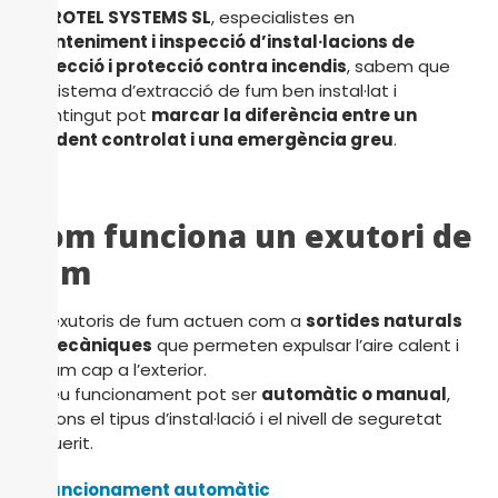
A
PROTEL SYSTEMS SL
, especialistes en
manteniment i inspecció d’instal·lacions de
detecció i protecció contra incendis
, sabem que
un sistema d’extracció de fum ben instal·lat i
mantingut pot
marcar la diferència entre un
incident controlat i una emergència greu
.
Com funciona un exutori de
fum
Els exutoris de fum actuen com a
sortides naturals
o mecàniques
que permeten expulsar l’aire calent i
el fum cap a l’exterior.
El seu funcionament pot ser
automàtic o manual
,
segons el tipus d’instal·lació i el nivell de seguretat
requerit.
1. Funcionament automàtic