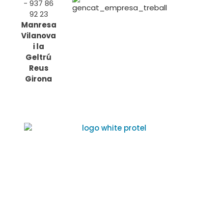
- 937 86
92 23
Manresa
Vilanova
i la
Geltrú
Reus
Girona
Avís Legal
Política de privacitat
Política de Cookies
Política de Calidad (PDF)
Copyright © 2026 Protel Systems SL
| Pàgina web
dissenyada per Chameleon Growth