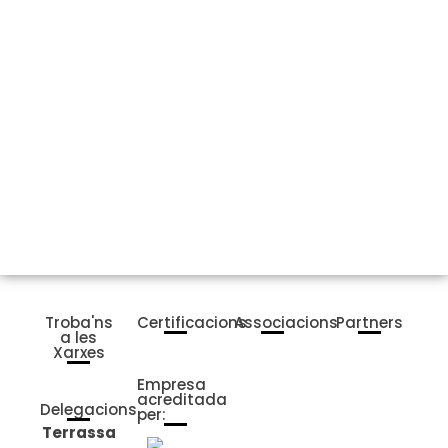
Troba'ns
Certificacions
Associacions
Partners
a les
Xarxes
Empresa
acreditada
Delegacions
per:
Terrassa