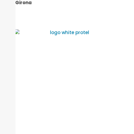
Girona
Avís Legal
Política de privacitat
Política de Cookies
Política de Calidad (PDF)
Copyright © 2026 Protel Systems SL
| Pàgina web
dissenyada per Chameleon Growth