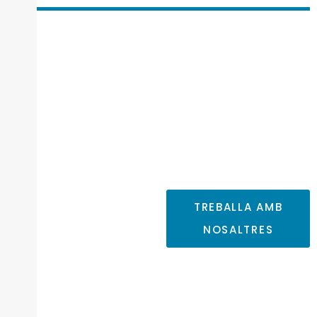
Terrassa -
Oficines
Centrals
937 869 223
info@protel.cat
Carrer de Mossèn
Josep Pons, 1, 1-4
TREBALLA AMB
NOSALTRES