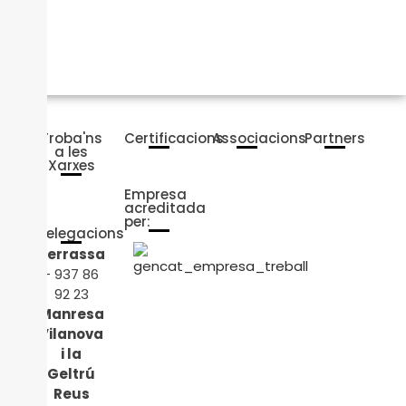
Troba'ns
Certificacions
Associacions
Partners
a les
Xarxes
Empresa
acreditada
per:
Delegacions
Terrassa
- 937 86
92 23
Manresa
Vilanova
i la
Geltrú
Reus