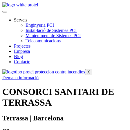
Vés
al
contingut
Serveis
Enginyeria PCI
Instal·lació de Sistemes PCI
Manteniment de Sistemes PCI
Telecomunicacions
Projectes
Empresa
Blog
Contacte
X
Demana informació
CONSORCI SANITARI DE
TERRASSA
Terrassa | Barcelona