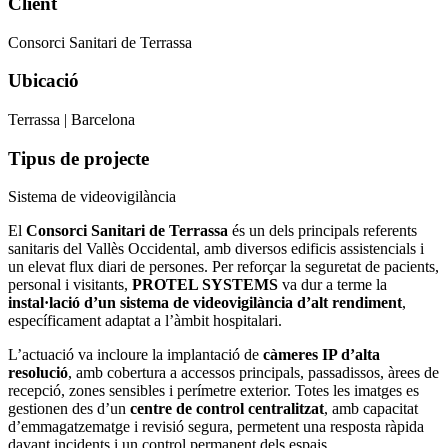
Client
Consorci Sanitari de Terrassa
Ubicació
Terrassa | Barcelona
Tipus de projecte
Sistema de videovigilància
El
Consorci Sanitari de Terrassa
és un dels principals referents
sanitaris del Vallès Occidental, amb diversos edificis assistencials i
un elevat flux diari de persones. Per reforçar la seguretat de pacients,
personal i visitants,
PROTEL SYSTEMS
va dur a terme la
instal·lació d’un sistema de videovigilància d’alt rendiment
,
específicament adaptat a l’àmbit hospitalari.
L’actuació va incloure la implantació de
càmeres IP d’alta
resolució
, amb cobertura a accessos principals, passadissos, àrees de
recepció, zones sensibles i perímetre exterior. Totes les imatges es
gestionen des d’un
centre de control centralitzat
, amb capacitat
d’emmagatzematge i revisió segura, permetent una resposta ràpida
davant incidents i un control permanent dels espais.